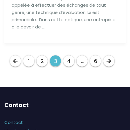
appelée à effectuer des échanges de tout
genre, une technique d’évaluation lui est
primordiale. Dans cette optique, une entreprise
a le devoir de …
Pagination
1
2
3
4
…
6
des
publications
Contact
Contact