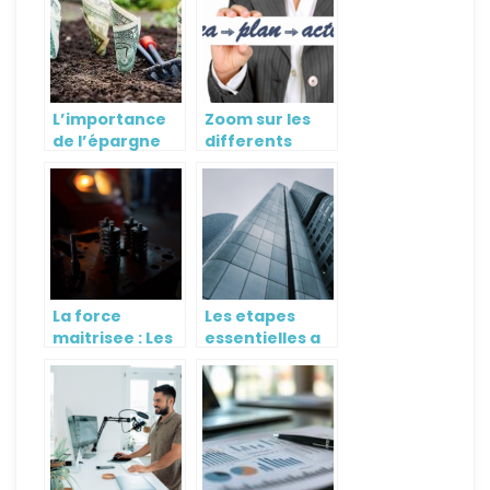
L’importance
Zoom sur les
de l’épargne
differents
pour
types de
l’entreprise
management
d’entreprise
La force
Les etapes
maitrisee : Les
essentielles a
ressorts de
la mise en
traction pour
place d’une sci
une precision
optimale