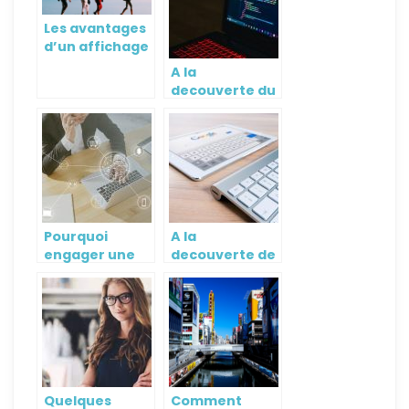
Les avantages
d’un affichage
interactif pour
A la
le tourisme et
decouverte du
la clientèle en
logiciel Sage
général
Saas
Pourquoi
A la
engager une
decouverte de
agence de
l’utilite des
referencement
applications
naturel ?
web
Quelques
Comment