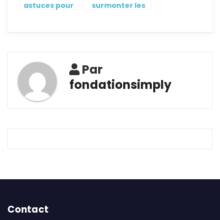
astuces pour
surmonter les
devenir
inconvenients
autoentrepreneur
de l’affichage
sans diplome
dynamique ?
Par
fondationsimply
Contact