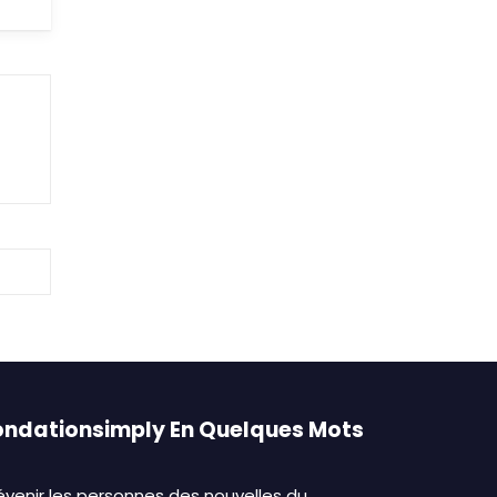
ondationsimply En Quelques Mots
évenir les personnes des nouvelles du