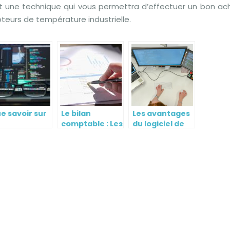
st une technique qui vous permettra d’effectuer un bon ac
teurs de température industrielle.
e savoir sur
Le bilan
Les avantages
comptable : Les
du logiciel de
intenance
etapes a
gestion de
formatique ?
connaitre
congés et
d’absences