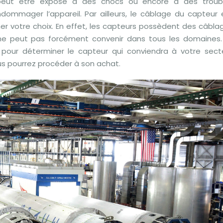
 peut être exposé à des chocs ou encore à des troub
dommager l’appareil. Par ailleurs, le câblage du capteur 
ner votre choix. En effet, les capteurs possèdent des câbla
i ne peut pas forcément convenir dans tous les domaines.
s pour déterminer le capteur qui conviendra à votre sect
ous pourrez procéder à son achat.