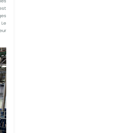
les
est
ges
 Le
eur