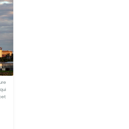
ure
qui
cet