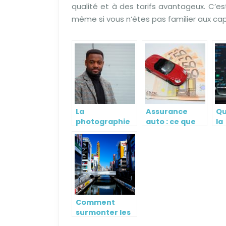
qualité et à des tarifs avantageux. C’e
même si vous n’êtes pas familier aux cap
La
Assurance
Qu
photographie
auto : ce que
la
de portrait pro
vous ignorez
ma
pour
surement
in
entreprise
Comment
surmonter les
inconvenients