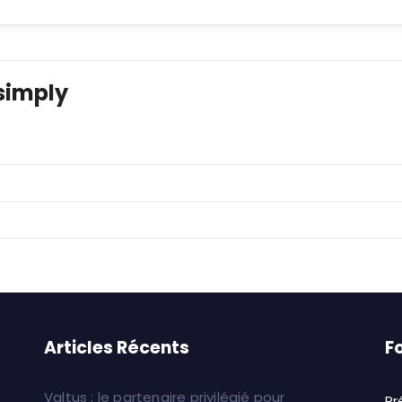
simply
Articles Récents
F
Valtus : le partenaire privilégié pour
Pr