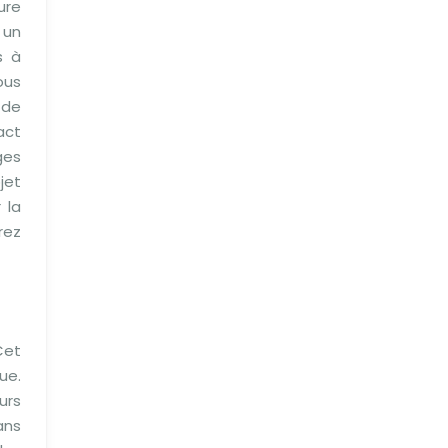
ure
 un
s à
ous
 de
act
ges
jet
 la
rez
Cet
ue.
urs
ans