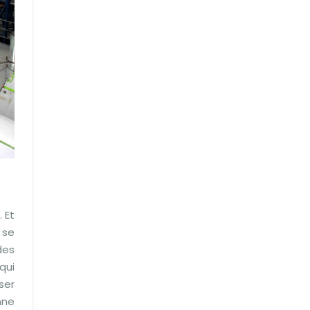
 Et
 se
des
qui
ser
nne