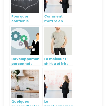
Pourquoi
Comment
confier le
mettre en
réferencement
place une
d’un site à des
bonne
professionnels
strategie
?
d’animation
commerciale ?
Développement
Le meilleur t-
personnel :
shirt a offrir :
meilleures
Pour quel type
astuces
de marque
opter ?
Quelques
Le