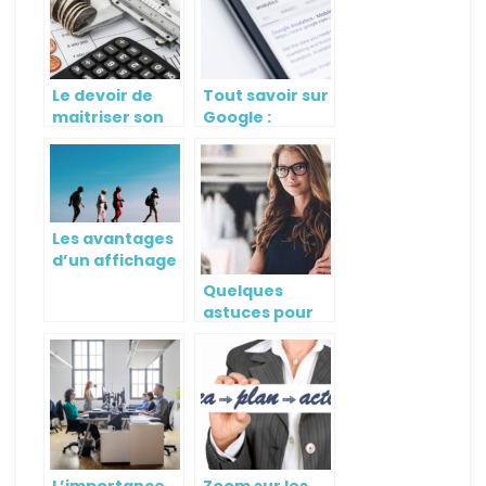
Le devoir de
Tout savoir sur
maitriser son
Google :
impot
fondateur,
signification,
bureau
Les avantages
d’un affichage
interactif pour
Quelques
le tourisme et
astuces pour
la clientèle en
devenir
général
autoentrepreneur
sans diplome