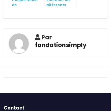
L’importance
Zoom sur les
de
differents
l’informatique
types de
en entreprise
management
de nos jours
d’entreprise
Par
fondationsimply
Contact