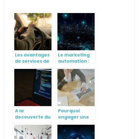
Les avantages
Le marketing
de services de
automation :
transport en
Quels sont ses
libre-services
avantages ?
A la
Pourquoi
decouverte du
engager une
logiciel Sage
agence de
Saas
referencement
naturel ?