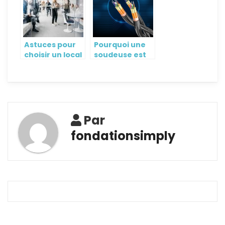
Astuces pour
Pourquoi une
choisir un local
soudeuse est
de bureau
essentielle au
déploiement
d’un réseau en
fibre optique ?
Par
fondationsimply