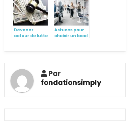
de laboratoire
naturel ?
ou LIMS
Devenez
Astuces pour
acteur de lutte
choisir un local
efficace
de bureau
contre le
blanchiment
d’argent et le
financement
du terrorisme
Par
fondationsimply