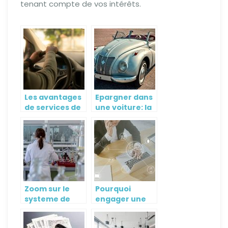
tenant compte de vos intérêts.
Les avantages
Epargner dans
de services de
une voiture: la
transport en
nouvelle
libre-services
tendance du
moment
Zoom sur le
Pourquoi
systeme de
engager une
gestion des
agence de
informations
referencement