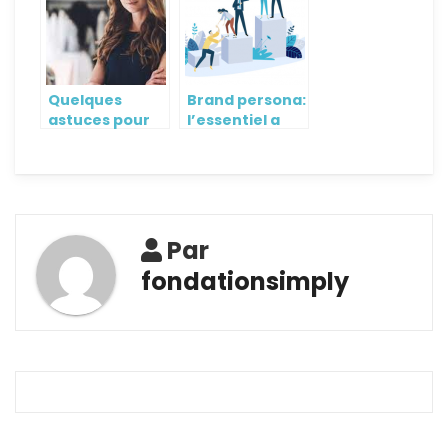
pour
comptable ?
Quelques
Brand persona:
astuces pour
l’essentiel a
devenir
retenir
autoentrepreneur
sans diplome
Par
fondationsimply