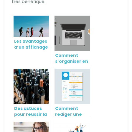
très bénéfique.
Les avantages
d’un affichage
interactif pour
Comment
le tourisme et
s’organiser en
la clientèle en
teletravail
général
Bordeaux?
Des astuces
Comment
pour reussir la
rediger une
commercialisation
lettre de
du vin
motivation